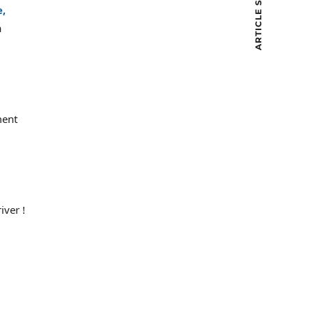
ARTICLE SUIVANT
,
à
ment
iver !