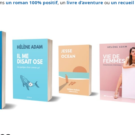
ans
un roman 100% positif
, un
livre d’aventure
ou
un recueil