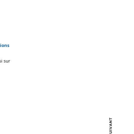
tions
i sur