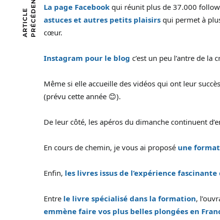
T
La page Facebook
qui réunit plus de 37.000 follo
A
R
T
I
C
L
E
P
R
É
C
É
D
E
N
astuces et autres petits plaisirs
qui permet à plus
cœur.
Instagram pour le blog
c’est un peu l’antre de la c
Même si elle accueille des vidéos qui ont leur succè
(prévu cette année 😊).
De leur côté, les apéros du dimanche continuent d’en
En cours de chemin, je vous ai proposé
une format
Enfin,
les livres issus de l’expérience fascinante
Entre
le livre spécialisé dans la formation
, l’ouv
emmène faire vos plus belles plongées en Fran