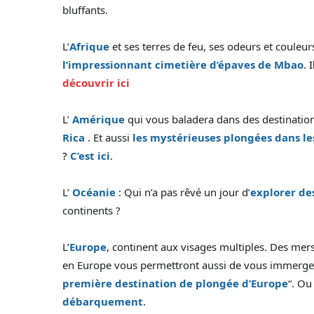
bluffants.
L’
Afrique
et ses terres de feu, ses odeurs et coule
l’impressionnant cimetière d’épaves de Mbao
.
I
découvrir ici
L’
Amérique
qui vous baladera dans des destinatio
Rica
. Et aussi
les mystérieuses plongées dans le
?
C’est ici
.
L’
Océanie
: Qui n’a pas rêvé un jour d’
explorer de
continents ?
L’
Europe
, continent aux visages multiples. Des mers
en Europe vous permettront aussi de vous immerger
première destination de plongée d’Europe
“. O
débarquement
.