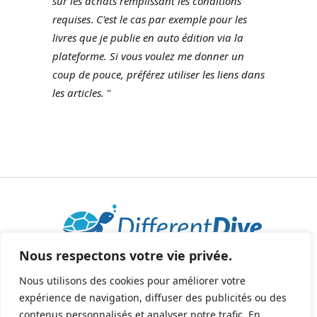
sur les achats remplissant les conditions
requises
.
C'est le cas par exemple pour les
livres que je publie en auto édition via la
plateforme.
Si vous voulez me donner un
coup de pouce, préférez utiliser les liens dans
les articles.
"
Nous respectons votre vie privée.
2025 © Tous droits réservés - All rights reserved.
helene@differentdive.com
Nous utilisons des cookies pour améliorer votre
expérience de navigation, diffuser des publicités ou des
contenus personnalisés et analyser notre trafic. En