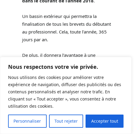
dans le courant de l’année 2018
.
Un bassin extérieur qui permettra la
finalisation de tous les brevets du débutant
au professionnel. Cela, toute l’année, 365
jours par an.
De plus, il donnera l’avantage à une
solution d’écolage très pratique à toutes les
Nous respectons votre vie privée.
filières de formation de plongée.
Nous utilisons des cookies pour améliorer votre
expérience de navigation, diffuser des publicités ou des
Concept nouveau, cette carrière
contenus personnalisés et analyser notre trafic. En
d’apprentissage aura un volume suffisant
cliquant sur « Tout accepter », vous consentez à notre
pour effectuer les exercices nécessaires.
utilisation des cookies.
Elle proposera aussi des profondeurs
10
adaptées à chaque niveau de plongée.
Personnaliser
Tout rejeter
Accepter tout