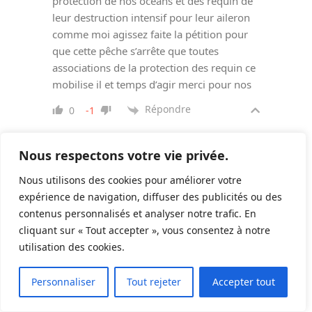
protection de nos océans et des requin de
leur destruction intensif pour leur aileron
comme moi agissez faite la pétition pour
que cette pêche s’arrête que toutes
associations de la protection des requin ce
mobilise il et temps d’agir merci pour nos
Répondre
0
-1
Different Dive
Nous respectons votre vie privée.
Auteur
Répondre à
Raimond alain
Nous utilisons des cookies pour améliorer votre
6 années il y a
expérience de navigation, diffuser des publicités ou des
contenus personnalisés et analyser notre trafic. En
Bonjour Raimond,
cliquant sur « Tout accepter », vous consentez à notre
Oui la pêche aux ailerons de requin
utilisation des cookies.
est une pêche brutale qui induit un
12
gaspillage immense. Il est temps
Personnaliser
Tout rejeter
Accepter tout
qu’elle cesse. Tout à fait d’accord
avec toi.