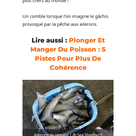
plus chers au monde !
Un comble lorsque l’on imagine le gâchis
provoqué par la pêche aux ailerons.
Lire aussi :
Plonger Et
Manger Du Poisson : 5
Pistes Pour Plus De
Cohérence
Ailerons de requins | @ Sea Shepherd