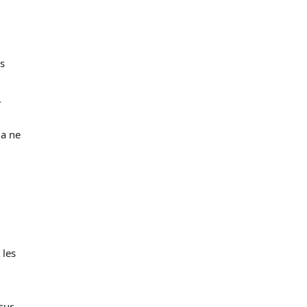
s
.
la ne
 les
 sur