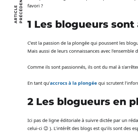
T
favori ?
A
R
T
I
C
L
E
P
R
É
C
É
D
E
N
1 Les blogueurs sont
C’est la passion de la plongée qui poussent les blog
Mais aussi de leurs connaissances avec l’ensemble d
Comme ils sont passionnés, ils ont du mal à s’arrêter
En tant qu’
accrocs à la plongée
qui scrutent l’infor
2 Les blogueurs en p
Ici pas de ligne éditoriale à suivre dictée par un ré
celui-ci 😉 ). L’intérêt des blogs est qu’ils sont des e