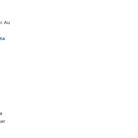
r. Au
sta
la
ser