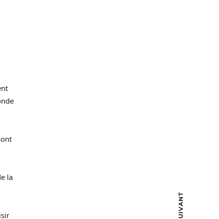
ent
monde
sont
e la
sir