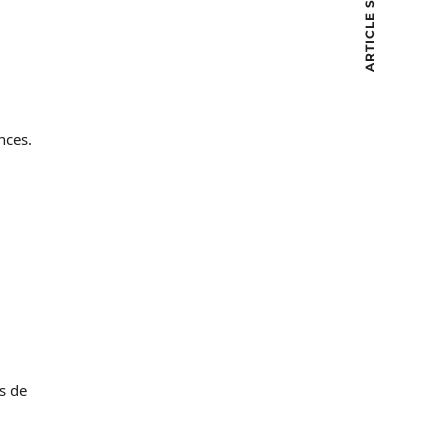
ARTICLE SUIVANT
nces.
us de