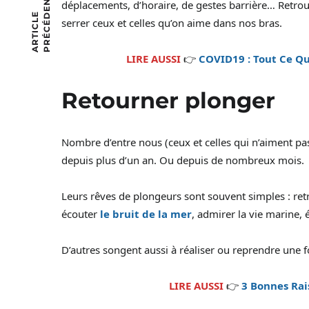
T
déplacements, d’horaire, de gestes barrière… Retrouv
A
R
T
I
C
L
E
P
R
É
C
É
D
E
N
serrer ceux et celles qu’on aime dans nos bras.
LIRE AUSSI
👉
COVID19 : Tout Ce Qu
Retourner plonger
Nombre d’entre nous (ceux et celles qui n’aiment p
depuis plus d’un an. Ou depuis de nombreux mois.
Leurs rêves de plongeurs sont souvent simples : retr
écouter
le bruit de la mer
, admirer la vie marine
D’autres songent aussi à réaliser ou reprendre une 
LIRE AUSSI
👉
3 Bonnes Rai