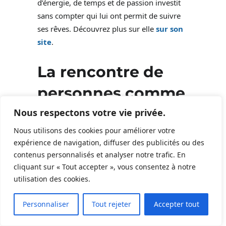
d’énergie, de temps et de passion investit
sans compter qui lui ont permit de suivre
ses rêves. Découvrez plus sur elle
sur son
site
.
La rencontre de
personnes comme
Nathalie Lasselin
Nous respectons votre vie privée.
Nous utilisons des cookies pour améliorer votre
est inspirante et
expérience de navigation, diffuser des publicités ou des
porteuse d’un
contenus personnalisés et analyser notre trafic. En
cliquant sur « Tout accepter », vous consentez à notre
message : oui
utilisation des cookies.
5
nous pouvons
Personnaliser
Tout rejeter
Accepter tout
développer nos