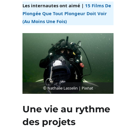
Les internautes ont aimé |
15 Films De
Plongée Que Tout Plongeur Doit Voir
(Au Moins Une Fois)
© Nathalie Lasselin | Pixnat
Une vie au rythme
des projets