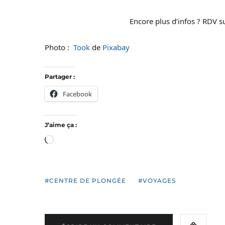
Encore plus d’infos ? RDV s
Photo :
Took
de
Pixabay
Partager :
Facebook
J’aime ça :
Chargement…
CENTRE DE PLONGÉE
VOYAGES