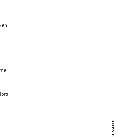
e en
mme
lors