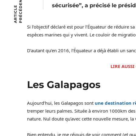
T
sécurisée”, a précisé le prési
A
R
T
I
C
L
E
P
R
É
C
É
D
E
N
Si l’objectif déclaré est pour l’Équateur de réduire 
espèces marines qui y vivent. Le couloir de migratio
D’autant qu’en 2016, l’Équateur a déjà établi un s
LIRE AUSSI
Les Galapagos
Aujourd’hui, les Galapagos sont
une destination r
tremper leurs palmes. Située à environ 1000km des c
nature. Nul doute qu’avec cette nouvelle mesure, la 
Bien entendu, je me réjouis de voir comment (et qua