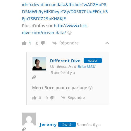
id=fr.devid.oceandata&fbclid=IwAR2HoP8
D5MWh5yHIKlReyeT8jVD0SR7PUuEE0rJh3
Ejo7SBDIZ29oKH8KJE
Plus d’infos sur
http://www.click-
dive.com/ocean-data/
😉
Répondre
1
0
Different Dive
Auteur
Répondre à
Brice MASI
5 années il y a
Merci Brice pour ce partage 🙂
Répondre
0
0
Jeremy
5 années il y a
Invité