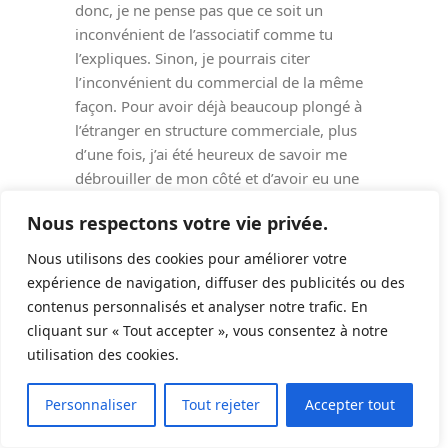
donc, je ne pense pas que ce soit un
inconvénient de l’associatif comme tu
l’expliques. Sinon, je pourrais citer
l’inconvénient du commercial de la même
façon. Pour avoir déjà beaucoup plongé à
l’étranger en structure commerciale, plus
d’une fois, j’ai été heureux de savoir me
débrouiller de mon côté et d’avoir eu une
formation complète. Je pourrais citer – le
Nous respectons votre vie privée.
gars qui n’en a rien à faire de ses clients,
qui les emmène sur
…
Lire la suite »
Nous utilisons des cookies pour améliorer votre
expérience de navigation, diffuser des publicités ou des
Répondre
6
0
contenus personnalisés et analyser notre trafic. En
cliquant sur « Tout accepter », vous consentez à notre
Different Dive
Auteur
utilisation des cookies.
Répondre à
Leny
41
3 années il y a
Personnaliser
Tout rejeter
Accepter tout
Bonjour Leny,