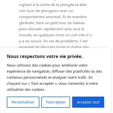
vigilant à la sortie de la plongée et aller
voir tous les plongeurs avec un
comportement anormal. Et de manière
générale, faire un petit tour du bateau
pour discuter rapidement avec tout le
monde, en quelques mots on voit vite si il
y a un soucis. En cas de problème, il est
essentiel de dérouler toute la chaîne des
secours, ne pas mettre sous O2 quelques
Nous respectons votre vie privée.
minutes et arrêter parce que les
symptômes disparaissent…
Nous utilisons des cookies pour améliorer votre
Autre point qui me semble également
expérience de navigation, diffuser des publicités ou des
important, le plongeur a besoin de
contenus personnalisés et analyser notre trafic. En
plonger… Et en cas d’accident il aura une
cliquant sur « Tout accepter », vous consentez à notre
interdiction de plonger temporaire, ou des
utilisation des cookies.
15
limitations définitives. Ce qui est difficile à
accepter…
Personnaliser
Tout rejeter
Accepter tout
Répondre
0
0