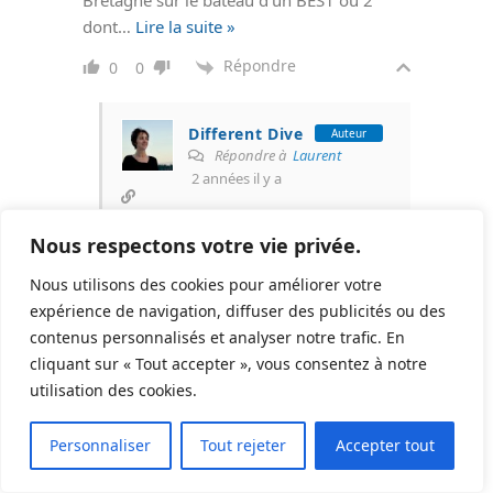
Bretagne sur le bateau d’un BES1 ou 2
dont
…
Lire la suite »
Répondre
0
0
Different Dive
Auteur
Répondre à
Laurent
2 années il y a
Bonjour Laurent,
Nous respectons votre vie privée.
Quelle belle histoire que ce moment
Nous utilisons des cookies pour améliorer votre
qui s’est révélé à toi.
expérience de navigation, diffuser des publicités ou des
Je partage ton avis : la plongée solo
contenus personnalisés et analyser notre trafic. En
tout comme d’autres activités “à
cliquant sur « Tout accepter », vous consentez à notre
risque”, bien préparée est une
utilisation des cookies.
activité à part entière qui s’effectue
27
de facto dans certaines situations.
Personnaliser
Tout rejeter
Accepter tout
Répondre
0
0