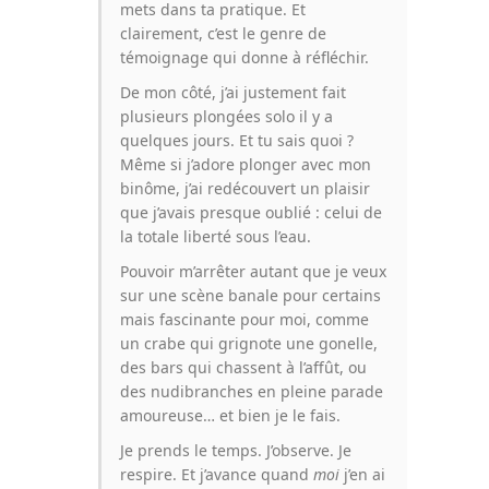
mets dans ta pratique. Et
clairement, c’est le genre de
témoignage qui donne à réfléchir.
De mon côté, j’ai justement fait
plusieurs plongées solo il y a
quelques jours. Et tu sais quoi ?
Même si j’adore plonger avec mon
binôme, j’ai redécouvert un plaisir
que j’avais presque oublié : celui de
la totale liberté sous l’eau.
Pouvoir m’arrêter autant que je veux
sur une scène banale pour certains
mais fascinante pour moi, comme
un crabe qui grignote une gonelle,
des bars qui chassent à l’affût, ou
des nudibranches en pleine parade
amoureuse… et bien je le fais.
Je prends le temps. J’observe. Je
respire. Et j’avance quand
moi
j’en ai