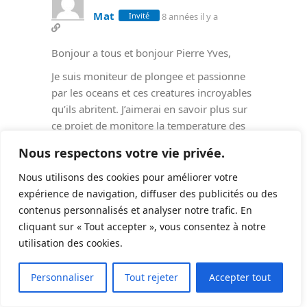
Mat
8 années il y a
Invité
Bonjour a tous et bonjour Pierre Yves,
Je suis moniteur de plongee et passionne
par les oceans et ces creatures incroyables
qu’ils abritent. J’aimerai en savoir plus sur
ce projet de monitore la temperature des
oceans.
Nous respectons votre vie privée.
Je suis la plupart de l’annee en thailande et
pourrai organise sur une partie de la mer
Nous utilisons des cookies pour améliorer votre
d’andaman des releves de la temperature
expérience de navigation, diffuser des publicités ou des
sur les sites que nous frequentons.
contenus personnalisés et analyser notre trafic. En
Si vous voulez plus de details sur moi et ce
cliquant sur « Tout accepter », vous consentez à notre
que je pourrai apporter envoyez moi un
utilisation des cookies.
email.
11
Personnaliser
Tout rejeter
Accepter tout
Bonne bulles a tous.
Mat