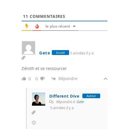
11
COMMENTAIRES
le plus récent
Gete
5 années il y a
Invité
Zénith et se ressourcer
Répondre
0
0
Different Dive
Auteur
Répondre à
Gete
5 années il y a
🙂