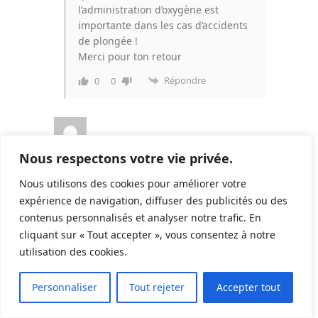
l’administration d’oxygène est
importante dans les cas d’accidents
de plongée !
Merci pour ton retour
Répondre
0
0
Hue
4 années il y a
Invité
Nous respectons votre vie privée.
Nous utilisons des cookies pour améliorer votre
Je l’ai fait à deux occasions et pas de
expérience de navigation, diffuser des publicités ou des
problème juridique en France une rupture
contenus personnalisés et analyser notre trafic. En
de palier et pour une panique impossible
cliquant sur « Tout accepter », vous consentez à notre
de refaire descendre le plongeur les
utilisation des cookies.
secours nous ont fait part d’un bon geste
25
Répondre
0
0
Personnaliser
Tout rejeter
Accepter tout