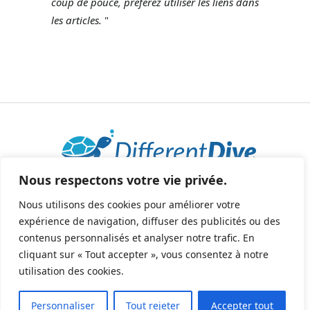
coup de pouce, préférez utiliser les liens dans
les articles.
"
Nous respectons votre vie privée.
2025 © Tous droits réservés - All rights reserved.
helene@differentdive.com
Nous utilisons des cookies pour améliorer votre
expérience de navigation, diffuser des publicités ou des
contenus personnalisés et analyser notre trafic. En
cliquant sur « Tout accepter », vous consentez à notre
utilisation des cookies.
Conditions Générales de Vente
|
Politique de
Personnaliser
Tout rejeter
Accepter tout