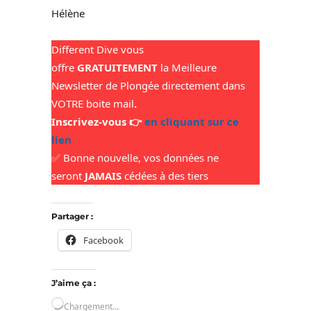
Hélène
Different Dive vous
offre
GRATUITEMENT
la
Meilleure
Newsletter de Plongée
directement dans
VOTRE boite mail
.
Inscrivez-vous 👉
en cliquant sur ce
lien
✅ Bonne nouvelle, vos données ne
seront
JAMAIS
cédées à des tiers
Partager :
Facebook
J’aime ça :
Chargement…